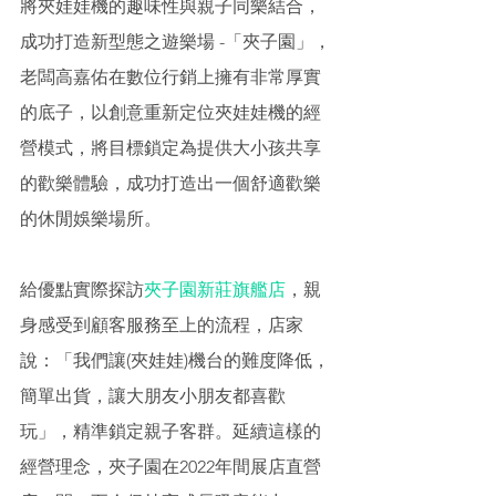
將夾娃娃機的趣味性與親子同樂結合，
成功打造新型態之遊樂場 -「夾子園」，
老闆高嘉佑在數位行銷上擁有非常厚實
的底子，以創意重新定位夾娃娃機的經
營模式，將目標鎖定為提供大小孩共享
的歡樂體驗，成功打造出一個舒適歡樂
的休閒娛樂場所。  
給優點實際探訪
夾子園新莊旗艦店
，親
身感受到顧客服務至上的流程，店家
說：「我們讓(夾娃娃)機台的難度降低，
簡單出貨，讓大朋友小朋友都喜歡
玩」，精準鎖定親子客群。延續這樣的
經營理念，夾子園在2022年間展店直營