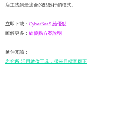
店主找到最適合的點數行銷模式。 
立即下載：
CyberSaaS 給優點
瞭解更多：
給優點方案說明
延伸閱讀：
岩究所
-
活用數位工具，帶來目標客群正
向發展
饌吉食亦風味鍋物
 - 
檢視數據優化活
動，月營業額成長
5-10
萬
最佳案例應用