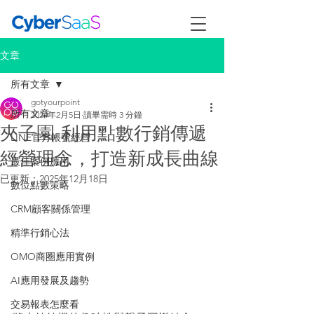
文章
所有文章
gotyourpoint
所有文章
2024年2月5日
讀畢需時 3 分鐘
夾子園-利用點數行銷傳遞
LINE官方帳號經營
經營理念，打造新成長曲線
最佳案例應用
已更新：
2025年12月18日
數位點數策略
CRM顧客關係管理
精準行銷心法
OMO商圈應用實例
AI應用發展及趨勢
交易報表怎麼看