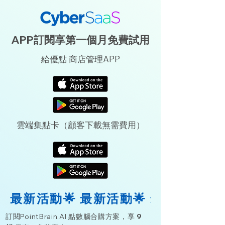
APP訂閱享第一個月免費試用
​給優點 商店管理APP
​雲端集點卡（顧客下載無需費用）
最新活動🌟 
訂閱PointBrain.AI 點數腦合購方案，享
9