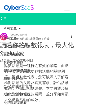
文章
所有文章
gotyourpoint
所有文章
2023年10月5日
讀畢需時 3 分鐘
讀懂你的點數報表，最大化
LINE官方帳號經營
活動成效
最佳案例應用
已更新：
2025年8月4日
數位點數策略
點數活動是一種行之有效的策略，而點
CRM顧客關係管理
數報表則是您成功點數活動的關鍵利
器。透過點數報表，您可以深入了解客
精準行銷心法
群對活動的反應及真實需求、評估活動
OMO商圈應用實例
效果，並做出相應調整。本文將逐步解
答您對點數報表的疑問，並分享如何最
AI應用發展及趨勢
大化點數活動的成效。
交易報表怎麼看