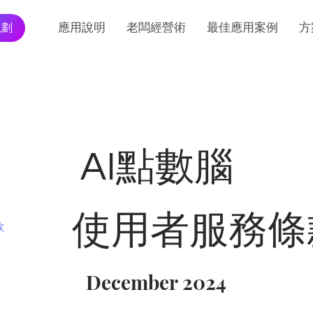
規劃
應用說明
老闆經營術
最佳應用案例
方
AI點數腦
使用者服務條
款
December 2024