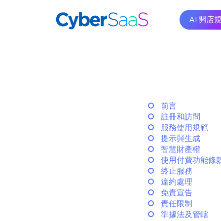
AI 開店
前言
註冊和訪問
服務使用規範
提示與生成
智慧財產權
使用付費功能條
終止服務
違約處理
免責宣告
責任限制
準據法及管轄