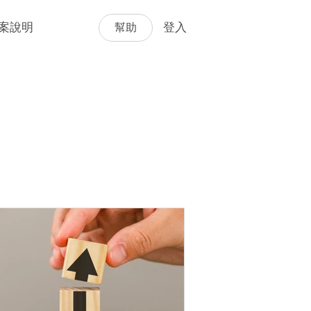
幫助
案說明
登入