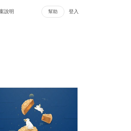
幫助
案說明
登入