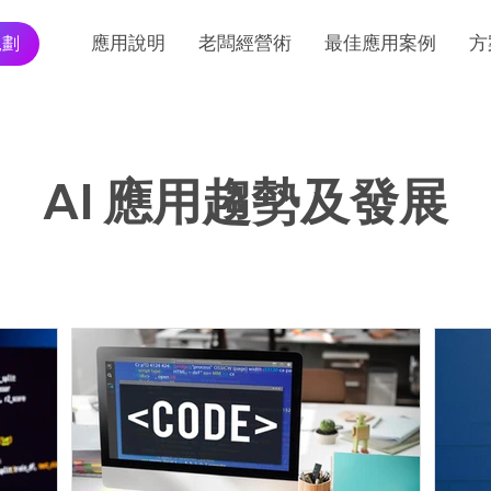
規劃
應用說明
老闆經營術
最佳應用案例
方
AI 應用趨勢及發展