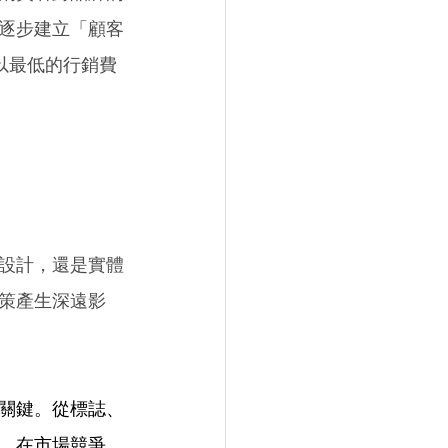
逐步建立「顧客
，以最低的行銷費
設計，還是實體
策產生深遠影
關鍵。從標誌、
。在市場競爭