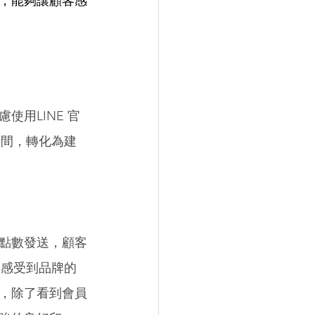
，能夠讓顧客感
用LINE 官
時間，轉化為建
點數發送，顧客
們感受到品牌的
，除了看到會員