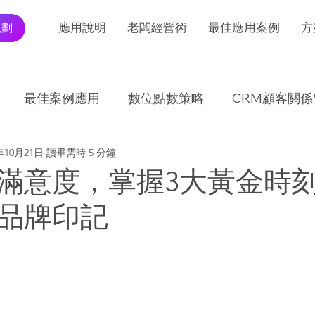
規劃
應用說明
老闆經營術
最佳應用案例
方
最佳案例應用
數位點數策略
CRM顧客關係
年10月21日
讀畢需時 5 分鐘
I應用發展及趨勢
交易報表怎麼看
滿意度，掌握3大黃金時
品牌印記