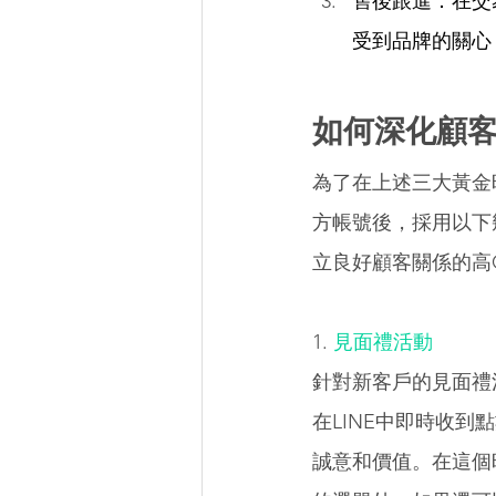
售後跟進：在交
受到品牌的關心
如何深化顧客
為了在上述三大黃金
方帳號後，採用以下
立良好顧客關係的高C
1. 
見面禮活動 
針對新客戶的見面禮
在LINE中即時收
誠意和價值。在這個