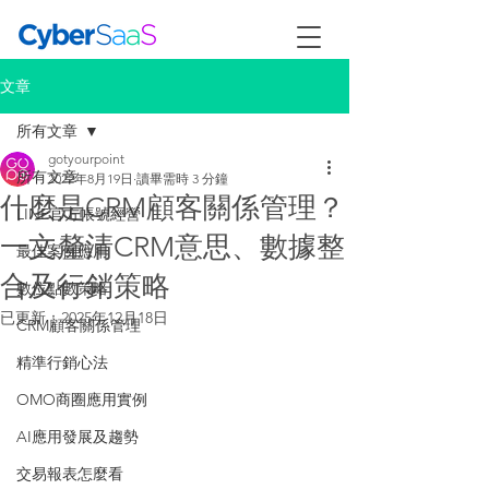
文章
所有文章
gotyourpoint
所有文章
2022年8月19日
讀畢需時 3 分鐘
什麼是CRM顧客關係管理？
LINE官方帳號經營
一文釐清CRM意思、數據整
最佳案例應用
合及行銷策略
數位點數策略
已更新：
2025年12月18日
CRM顧客關係管理
精準行銷心法
OMO商圈應用實例
AI應用發展及趨勢
交易報表怎麼看