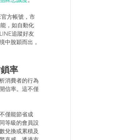
品牌忠誠度
。 
E官方帳號，市
功能，如自動化
INE追蹤好友
境中脫穎而出，
鎖率 
析消費者的行為
開信率。這不僅
不僅能節省成
同等級的會員設
數兌換或累積及
驚喜感。透過市