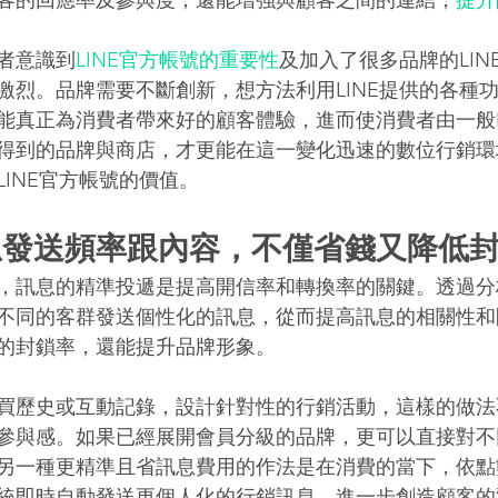
客的回應率及參與度，還能增強與顧客之間的連結，
提升
者意識到
LINE官方帳號的重要性
及加入了很多品牌的LIN
激烈。品牌需要不斷創新，想方法利用LINE提供的各種
能真正為消費者帶來好的顧客體驗，進而使消費者由一般L
得到的品牌與商店，才更能在這一變化迅速的數位行銷環
INE官方帳號的價值。 
發送頻率跟內容，不僅省錢又降低封
，訊息的精準投遞是提高開信率和轉換率的關鍵。透過分
不同的客群發送個性化的訊息，從而提高訊息的相關性和
的封鎖率，還能提升品牌形象。 
買歷史或互動記錄，設計針對性的行銷活動，這樣的做法
參與感。如果已經展開會員分級的品牌，更可以直接對不
另一種更精準且省訊息費用的作法是在消費的當下，依點
統即時自動發送更個人化的行銷訊息，進一步創造顧客的