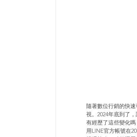
隨著數位行銷的快速
視。2024年底到了
有經歷了這些變化嗎
用LINE官方帳號在