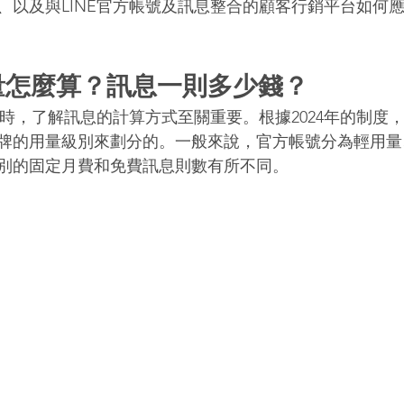
、以及與LINE官方帳號及訊息整合的顧客行銷平台如何
數量怎麼算？訊息一則多少錢？ 
號時，了解訊息的計算方式至關重要。根據2024年的制度，
牌的用量級別來劃分的。一般來說，官方帳號分為輕用量
別的固定月費和免費訊息則數有所不同。 