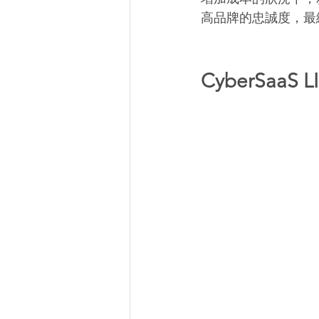
高品牌的忠誠度，最
CyberSa