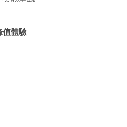
峰值體驗 