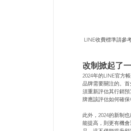
 LINE收費標準請參
改制掀起了一
2024年的LINE
品牌需要關注的。首
須重新評估其行銷預
牌應該評估如何確保
此外，2024的新
能提高，則更有機會