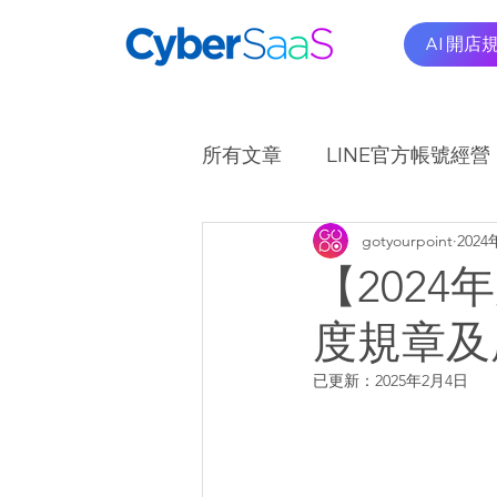
AI 開店
所有文章
LINE官方帳號經營
gotyourpoint
2024
OMO商圈應用實例
A
【2024
度規章及
已更新：
2025年2月4日