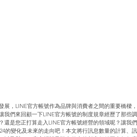
發展，LINE官方帳號作為品牌與消費者之間的重要橋樑
，讓我們來回顧一下LINE官方帳號的制度規章經歷了那些
？還是您正打算走入LINE官方帳號經營的領域呢？讓我
2024的變化及未來的走向吧！本文將行訊息數量的計算、