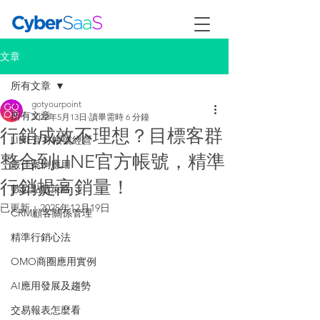
文章
所有文章
gotyourpoint
所有文章
2022年5月13日
讀畢需時 6 分鐘
行銷成效不理想？目標客群
LINE官方帳號經營
整合到LINE官方帳號，精準
最佳案例應用
行銷提高銷量！
數位點數策略
已更新：
2025年12月19日
CRM顧客關係管理
精準行銷心法
OMO商圈應用實例
AI應用發展及趨勢
交易報表怎麼看