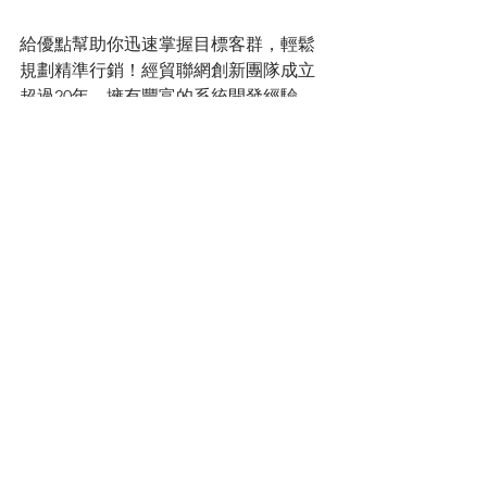
給優點幫助你迅速掌握目標客群，輕鬆
規劃精準行銷！經貿聯網創新團隊成立
超過20年，擁有豐富的系統開發經驗，
專為商家設計出點數
CRM系統
「CyberSaaS給優點」
，系統不僅可用於
蒐集客戶資料、查詢交易紀錄及活動參
與情形，同時也有行銷數據分析、追蹤
成效的功能，有助於分析顧客消費習
慣、分類客群，讓商家根據不同客群擬
定行銷策略、開展精準行銷，成功提升
用戶黏著度，馬上開始使用
給優點顧客
管理系統
掌握目標客群吧！ 
相關功能：
CyberSaaS 給優點
瞭解更多：
方案說明
延伸閱讀：