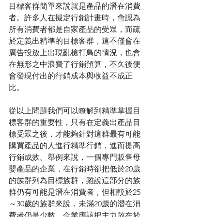
目標客群簡單來說就是產品的潛在消費
者。許多人在擬定行銷計畫時，會認為
所有消費者都是自家產品的受眾，而疏
於定義出精準的目標客群，這不僅會在
廣告投放上出現亂槍打鳥的情況，也會
在無形之中浪費了行銷預算，不久後便
會發現付出的行銷成本與收益不成正
比。 
從以上問題我們可以瞭解到精準掌握目
標客群的重要性，只有在定義出產品目
標受眾之後，才能夠針對這群最有可能
購買產品的人進行精準行銷，進而提高
行銷成效。舉例來說，一個專門販售母
嬰產品的企業，在行銷時卻把低於20歲
的族群列為目標族群，雖說這部分的族
群仍有可能是潛在消費者，但相較於25
～30歲的族群來說，未滿20歲的潛在消
費者仍是少數，企業應該把主力放在於