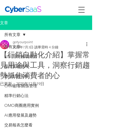
文章
所有文章
gotyourpoint
所有文章
2022年7月3日
讀畢需時 4 分鐘
【行銷自動化介紹】掌握常
LINE官方帳號經營
見用途與工具，洞察行銷趨
最佳案例應用
勢抓住消費者的心
數位點數策略
已更新：
2025年12月19日
CRM顧客關係管理
精準行銷心法
OMO商圈應用實例
AI應用發展及趨勢
交易報表怎麼看