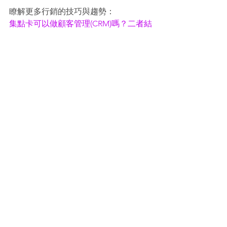
瞭解更多行銷的技巧與趨勢：
集點卡可以做顧客管理(CRM)嗎？二者結
合，創業家也是數位達人
疫情後打造全新的熟客經營模式，如何
善用數位集點卡「養出好熟客」
精準行銷心法
查看全部
最新文章