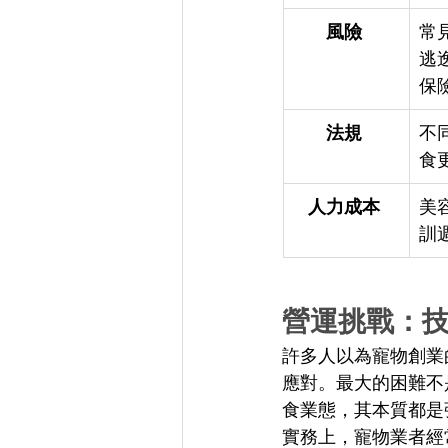
風險
常
逃
保
法規
不
食
人力成本
美
訓
營運挑戰：技
許多人以為寵物創業
應對。最大的困難不
食業態，其本質都是
實務上，寵物業者經