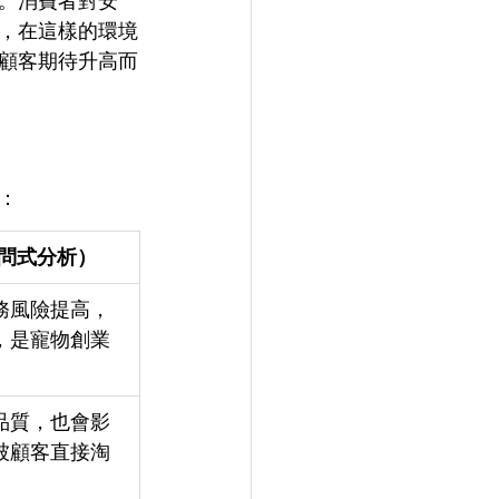
。消費者對安
，在這樣的環境
顧客期待升高而
： 
問式分析）
務風險提高，
，是寵物創業
 
品質，也會影
被顧客直接淘