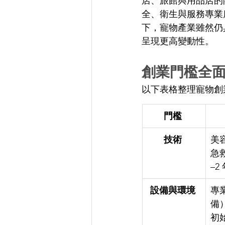
店、旅館與用品店的
全、衛生與服務專業
下，寵物產業雖然仍
呈現更高變動性。 
創業門檻全面
以下表格整理寵物創
門檻
技術
美
急
–2
設備與環境
專
備
初