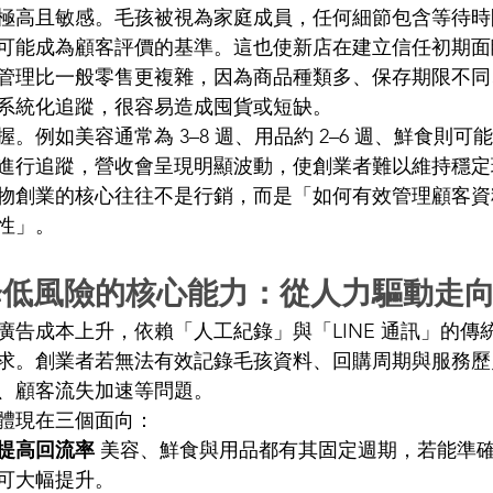
極高且敏感。毛孩被視為家庭成員，任何細節包含等待時
可能成為顧客評價的基準。這也使新店在建立信任初期面
管理比一般零售更複雜，因為商品種類多、保存期限不同
系統化追蹤，很容易造成囤貨或短缺。 
。例如美容通常為 3–8 週、用品約 2–6 週、鮮食則
進行追蹤，營收會呈現明顯波動，使創業者難以維持穩定
物創業的核心往往不是行銷，而是「如何有效管理顧客資
性」。 
低風險的核心能力：從人力驅動走向
廣告成本上升，依賴「人工紀錄」與「LINE 通訊」的傳
求。創業者若無法有效記錄毛孩資料、回購周期與服務歷
、顧客流失加速等問題。 
體現在三個面向： 
提高回流率
 美容、鮮食與用品都有其固定週期，若能準
可大幅提升。 