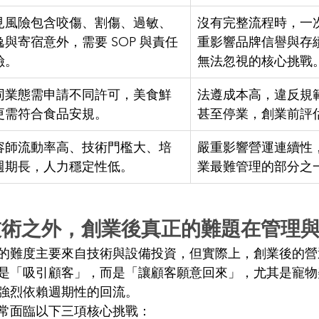
見風險包含咬傷、割傷、過敏、
沒有完整流程時，一
逸與寄宿意外，需要 SOP 與責任
重影響品牌信譽與存
險。 
無法忽視的核心挑戰。
同業態需申請不同許可，美食鮮
法遵成本高，違反規
更需符合食品安規。 
甚至停業，創業前評
容師流動率高、技術門檻大、培
嚴重影響營運連續性
週期長，人力穩定性低。 
業最難管理的部分之一
術之外，創業後真正的難題在管理與
的難度主要來自技術與設備投資，但實際上，創業後的營
是「吸引顧客」，而是「讓顧客願意回來」，尤其是寵物
強烈依賴週期性的回流。 
常面臨以下三項核心挑戰： 