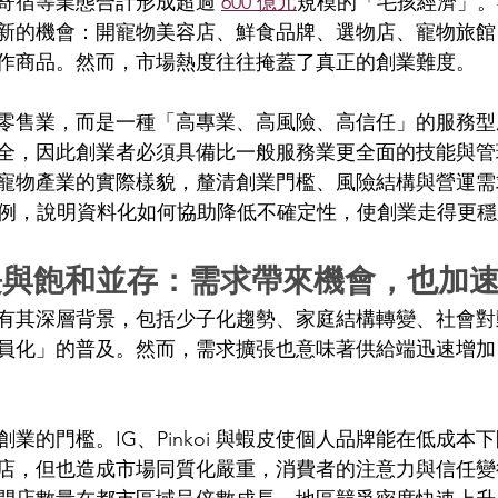
寄宿等業態合計形成超過 
600 億元
規模的「毛孩經濟」。
新的機會：開寵物美容店、鮮食品牌、選物店、寵物旅館
作商品。然而，市場熱度往往掩蓋了真正的創業難度。 
零售業，而是一種「高專業、高風險、高信任」的服務型
全，因此創業者必須具備比一般服務業更全面的技能與管
寵物產業的實際樣貌，釐清創業門檻、風險結構與營運需
給優點為例，說明資料化如何協助降低不確定性，使創業走得更穩
長與飽和並存：需求帶來機會，也加
有其深層背景，包括少子化趨勢、家庭結構轉變、社會對
員化」的普及。然而，需求擴張也意味著供給端迅速增加
業的門檻。IG、Pinkoi 與蝦皮使個人品牌能在低成本
店，但也造成市場同質化嚴重，消費者的注意力與信任變