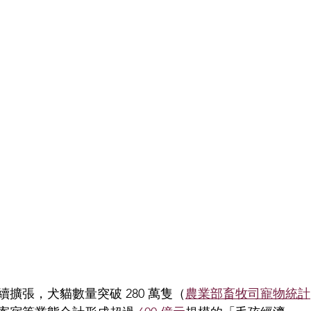
擴張，犬貓數量突破 280 萬隻（
農業部畜牧司寵物統計