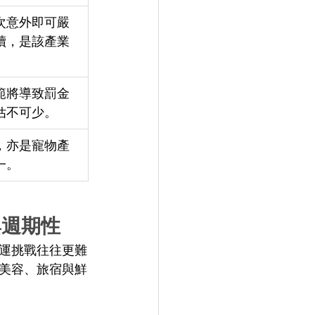
次意外即可嚴
續，是該產業
 
範將導致罰金
估不可少。 
，亦是寵物產
。 
週期性 
運挑戰往往更難
美容、旅宿與鮮