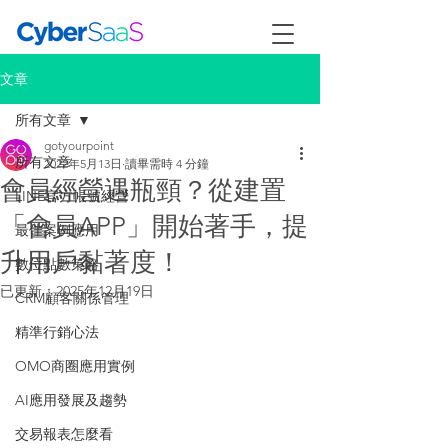
文章
所有文章
gotyourpoint
所有文章
2022年5月13日
讀畢需時 4 分鐘
會員經營遇瓶頸？從建置
LINE官方帳號經營
「會員APP」開始著手，提
最佳案例應用
升用戶黏著度！
數位點數策略
已更新：
2025年12月19日
CRM顧客關係管理
精準行銷心法
OMO商圈應用實例
AI應用發展及趨勢
交易報表怎麼看