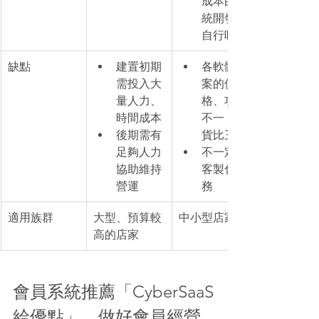
成本由系
統開發商
自行吸收
缺點
建置初期
各軟體方
需投入大
案的價
量人力、
格、功能
時間成本
不一，需
後期需有
貨比三家
足夠人力
不一定有
協助維持
客製化服
營運
務
適用族群
​大型、預算較
中小型店家
高的店家
會員系統推薦「CyberSaaS
給優點」，做好會員經營