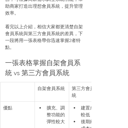
助商家打造出理想會員系統，提升管理
效率。
看完以上介紹，相信大家都更清楚自架
會員系統與第三方會員系統的差異，下
一段將用一張表格帶你迅速掌握2者特
點。
一張表格掌握自架會員系
統 vs 第三方會員系統
自架會員系統
第三方會員系
統
​優點
擴充、調
建置成本
整功能的
較低
彈性較大
後期維運