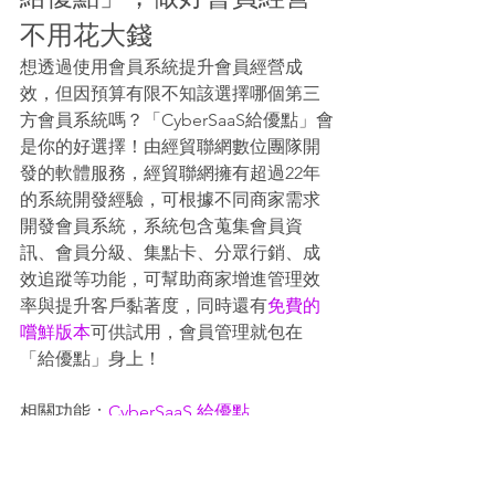
不用花大錢
想透過使用會員系統提升會員經營成
效，但因預算有限不知該選擇哪個第三
方會員系統嗎？「CyberSaaS給優點」會
是你的好選擇！由經貿聯網數位團隊開
發的軟體服務，經貿聯網擁有超過22年
的系統開發經驗，可根據不同商家需求
開發會員系統，系統包含蒐集會員資
訊、會員分級、集點卡、分眾行銷、成
效追蹤等功能，可幫助商家增進管理效
率與提升客戶黏著度，同時還有
免費的
嚐鮮版本
可供試用，會員管理就包在
「給優點」身上！
相關功能：
CyberSaaS 給優點
瞭解更多：
方案說明
延伸閱讀：