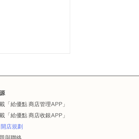
源
載「給優點 商店管理APP」
業季與暑假商機：補教與
下載「給優點 商店收銀APP」
產業在這之中可以搶到什
I 開店規劃
會？
題與聯絡