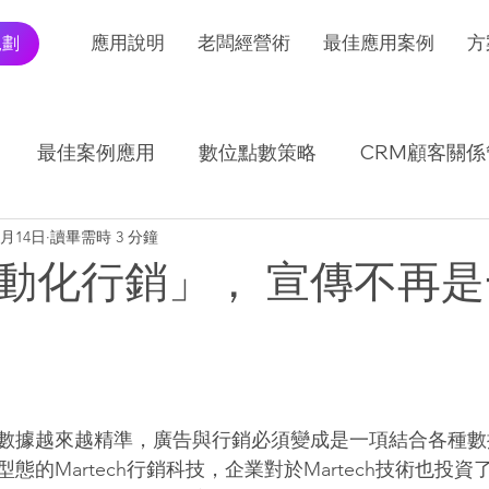
規劃
應用說明
老闆經營術
最佳應用案例
方
最佳案例應用
數位點數策略
CRM顧客關係
1月14日
讀畢需時 3 分鐘
I應用發展及趨勢
交易報表怎麼看
動化行銷」， 宣傳不再
數據越來越精準，廣告與行銷必須變成是一項結合各種數
態的Martech行銷科技，企業對於Martech技術也投