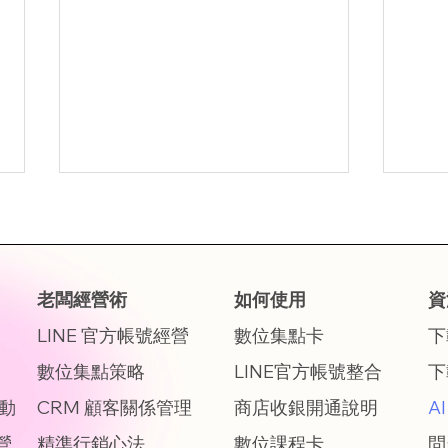
老闆經營術
如何使用
資
LINE 官方帳號經營
數位集點卡
下
開了線上商城就能賺更多？
搶畢
數位集點策略
LINE官方帳號整合
​
2026 年小商家 O2O 成功關
藝文
互動
CRM 顧客關係管理
商店收銀開通說明
A
鍵：不是導流，而是經營
麼機
營
精準行銷心法
數位課程卡
問