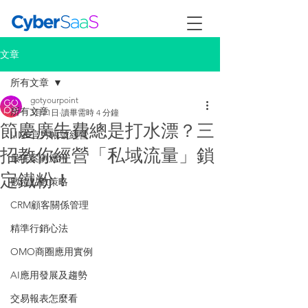
文章
所有文章
gotyourpoint
所有文章
3月11日
讀畢需時 4 分鐘
節慶廣告費總是打水漂？三
LINE官方帳號經營
招教你經營「私域流量」鎖
最佳案例應用
定鐵粉！
數位點數策略
CRM顧客關係管理
精準行銷心法
OMO商圈應用實例
AI應用發展及趨勢
交易報表怎麼看