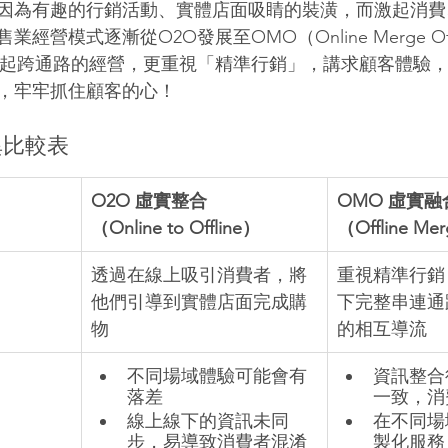
因為有趣的行銷活動、實體店面吸睛的裝潢，而激起消費
模式逐漸從O2O發展至OMO（Online Merge Offline
ne），比起跨通路的經營，更重視「精準行銷」，講求顧客體驗
，牢牢抓住顧客的心！
異比較表
O2O 虛實整合
OMO 虛實融
（Online to Offline）
（Offline Me
透過在線上吸引消費者，將
重視精準行銷
他們引導到實體店面完成購
下完整串連通
物
的相互導流
不同場域體驗可能會有
資訊整合
落差
一致，消
線上線下的資訊未同
在不同場
步，易導致消費者混淆
製化服務