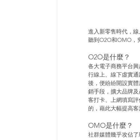
進入新零售時代，線
聽到O2O和OMO
O2O是什麼？
各大電子商務平台興
行線上、線下虛實通
後，便紛紛開設實體
銷手段，擴大品牌及
客打卡、上網填寫評
的，藉此大幅提高客
OMO是什麼？
社群媒體幾乎攻佔了