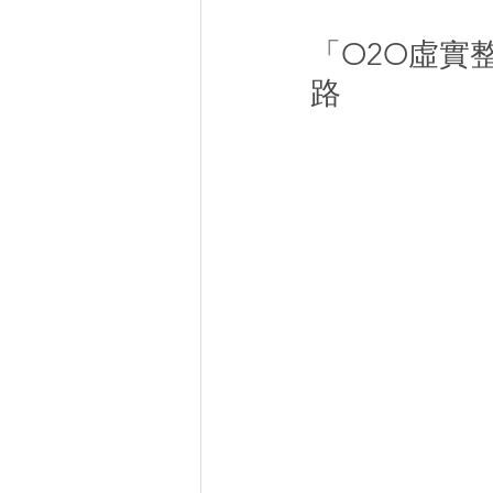
「O2O虛實
路