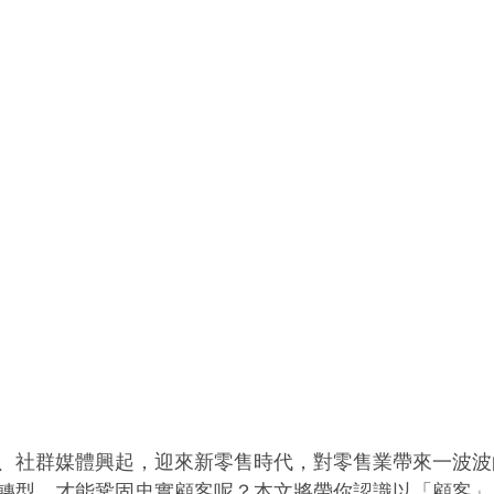
、社群媒體興起，迎來新零售時代，對零售業帶來一波波
轉型，才能鞏固忠實顧客呢？本文將帶你認識以「顧客」