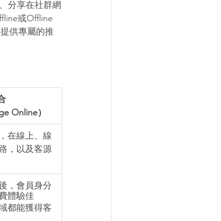
、分享在社群網
或Offline 
，提供專屬的推
合
rge Online）
，在線上、線
路，以及客源
後，會員身分
費體驗佳
域都能獲得客