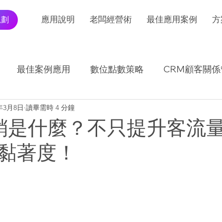
規劃
應用說明
老闆經營術
最佳應用案例
方
最佳案例應用
數位點數策略
CRM顧客關係
1年3月8日
讀畢需時 4 分鐘
I應用發展及趨勢
交易報表怎麼看
銷是什麼？不只提升客流
黏著度！