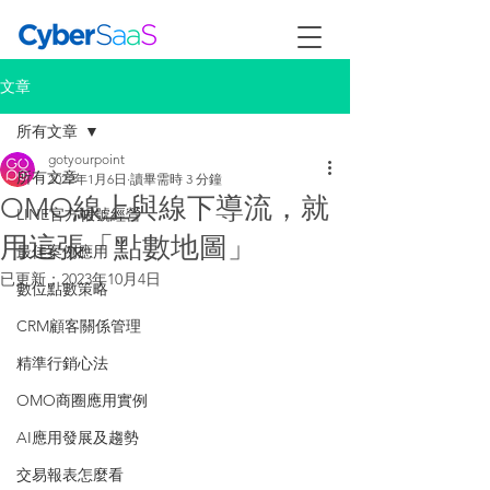
文章
所有文章
gotyourpoint
所有文章
2022年1月6日
讀畢需時 3 分鐘
OMO線上與線下導流，就
LINE官方帳號經營
用這張「點數地圖」
最佳案例應用
已更新：
2023年10月4日
數位點數策略
CRM顧客關係管理
精準行銷心法
OMO商圈應用實例
AI應用發展及趨勢
交易報表怎麼看