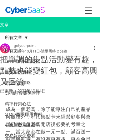
文章
所有文章
gotyourpoint
所有文章
2022年10月11日
讀畢需時 2 分鐘
把單調的集點活動變有趣，
LINE官方帳號經營
點數也能變紅包，顧客高興
最佳案例應用
又回流
數位點數策略
已更新：
2023年10月4日
CRM顧客關係管理
精準行銷心法
成為一個老闆，除了能專注自己的產品
OMO商圈應用實例
與服務外，利用集點卡來經營顧客與會
員已是很多老闆開店後必要的考量之
AI應用發展及趨勢
一。當大家都在做一元一點、滿百送一
交易報表怎麼看
點等機制時，有沒有更有趣、更令會員