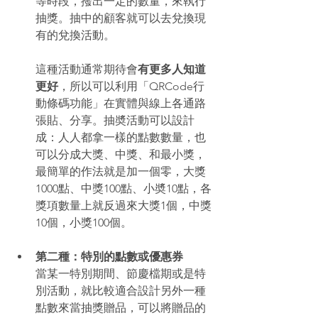
等時段，撥出一定的數量，來執行
抽獎。抽中的顧客就可以去兌換現
有的兌換活動。 
這種活動通常期待會
有更多人知道
更好
，所以可以利用「QRCode行
動條碼功能」在實體與線上各通路
張貼、分享。抽奬活動可以設計
成：人人都拿一樣的點數數量，也
可以分成大獎、中獎、和最小獎，
最簡單的作法就是加一個零，大獎
1000點、中獎100點、小奬10點，各
獎項數量上就反過來大獎1個，中獎
10個，小獎100個。 
第二種：特別的點數或優惠券
當某一特別期間、節慶檔期或是特
別活動，就比較適合設計另外一種
點數來當抽獎贈品，可以將贈品的