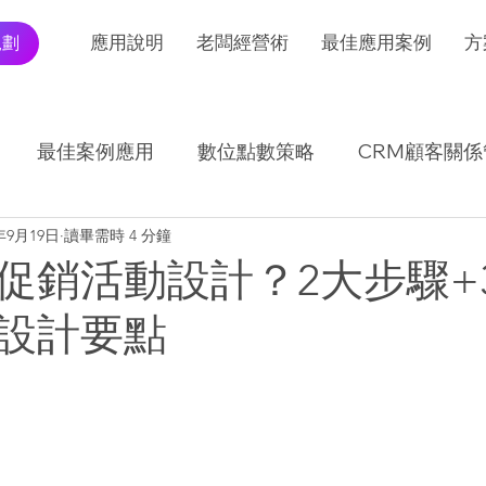
規劃
應用說明
老闆經營術
最佳應用案例
方
最佳案例應用
數位點數策略
CRM顧客關係
2年9月19日
讀畢需時 4 分鐘
I應用發展及趨勢
交易報表怎麼看
促銷活動設計？2大步驟+
設計要點