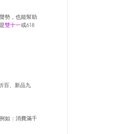
聲勢，也能幫助
是
雙十一
或618
。
折百、新品九
例如：消費滿千