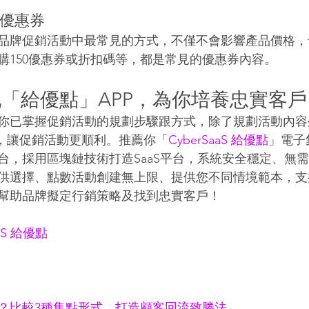
：優惠券
品牌促銷活動中最常見的方式，不僅不會影響產品價格，
購150優惠券或折扣碼等，都是常見的優惠券內容。
「給優點」APP，為你培養忠實客戶
你已掌握促銷活動的規劃步驟跟方式，除了規劃活動內容
P，讓促銷活動更順利。推薦你「
CyberSaaS 給優點
」電子
台，採用區塊鏈技術打造SaaS平台，系統安全穩定、無
供選擇、點數活動創建無上限、提供您不同情境範本，支
幫助品牌擬定行銷策略及找到忠實客戶！
aaS 給優點
？比較3種集點形式，打造顧客回流致勝法