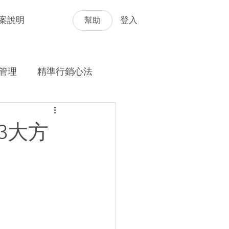
幫助
案說明
登入
管理
精準行銷心法
3大方