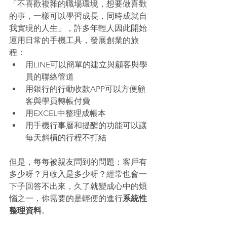
「不喜歡複雜的職場環境，想要做喜歡
的事，一樣可以學習成長，同時成就自
我實現的人生」，許多年輕人因此開始
運用日常的手機工具，發展創業的旅
程：
用LINE可以簡單的建立與顧客與學
員的聯絡管道 
用銀行的行動收款APP可以方便顧
客與學員轉帳付費 
用EXCEL中整理成帳本 
用手機行事曆和提醒的功能可以讓
每天斜槓的行程不打結 
但是，每每被親友問到的問題：客戶有
多少呀？月收入是多少呀？經常也會一
下子回答不出來，久了就變成心中的煩
惱之一，你需要的是輕便的進行
系統性
整理資料
。