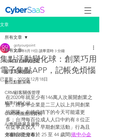
文章
所有文章
gotyourpoint
所有文章
2022年8月19日
讀畢需時 3 分鐘
集點活動變化球：創業巧用
LINE官方帳號經營
電子集點APP，記帳免煩惱
最佳案例應用
已更新：
2025年12月18日
數位點數策略
CRM顧客關係管理
在2020年就至少有146萬人次展開創業之
精準行銷心法
旅，而多半企業是二三人以上共同創業
的團隊，在後疫情下的今天可能還更
OMO商圈應用實例
多；台灣每百位成人人口中約有 8 位正
AI應用發展及趨勢
在從事及投入「早期創業活動」行為且
年齡主要分布於 25 至 44 歲間(
依中小企
交易報表怎麼看