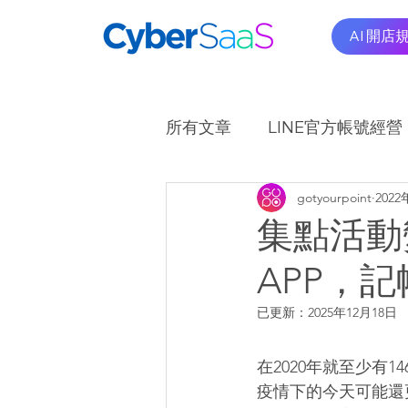
AI 開店
所有文章
LINE官方帳號經營
gotyourpoint
202
OMO商圈應用實例
A
集點活動
APP，
已更新：
2025年12月18日
在2020年就至少有
疫情下的今天可能還