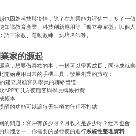
態也因為科技與疫情，除了在創業能力評估中，多了一個
使知識教育產業、科技創新應用等「獨立專家型」以個人
：語言家教、運動教練、烘培名師等。
創業家的源起
環境，想要做喜歡的事，一樣可以學習成長，同時成就自
此開始運用日常的手機工具，發展創業的旅程：
單的建立與顧客與學員的聯絡管道 
款APP可以方便顧客與學員轉帳付費 
成帳本 
提醒的功能可以讓每天斜槓的行程不打結 
到的問題：客戶有多少呀？月收入是多少呀？經常也會一
的煩惱之一，你需要的是輕便的進行
系統性整理資料
。