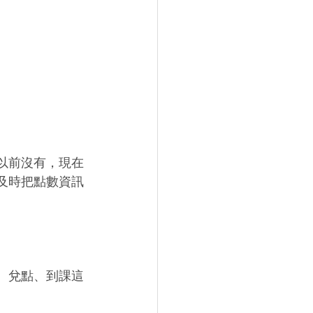
以前沒有，現在
及時把點數資訊
、兌點、到課這