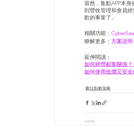
當然，集點APP本
到營收管理和會員經
歡的事業了。
相關功能：
CyberS
瞭解更多：
方案說明
延伸閱讀：
如何經營顧客關係？
如何使用低價又安全
數位點數策略