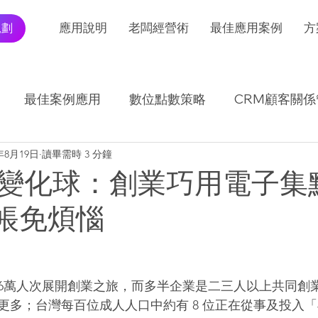
規劃
應用說明
老闆經營術
最佳應用案例
方
最佳案例應用
數位點數策略
CRM顧客關係
2年8月19日
讀畢需時 3 分鐘
I應用發展及趨勢
交易報表怎麼看
變化球：創業巧用電子集
記帳免煩惱
146萬人次展開創業之旅，而多半企業是二三人以上共同創
更多；台灣每百位成人人口中約有 8 位正在從事及投入