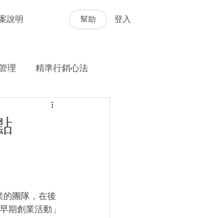
幫助
案說明
登入
管理
精準行銷心法
點
業的團隊，在後
「早期創業活動」