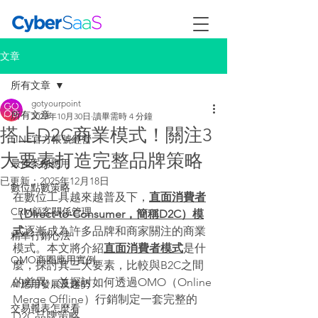
文章
所有文章
gotyourpoint
所有文章
2023年10月30日
讀畢需時 4 分鐘
搭上D2C商業模式！關注3
LINE官方帳號經營
大要素打造完整品牌策略
最佳案例應用
已更新：
2025年12月18日
數位點數策略
在數位工具越來越普及下，
直面消費者
CRM顧客關係管理
（Direct-to-Consumer，簡稱D2C）模
式
逐漸成為許多品牌和商家關注的商業
精準行銷心法
模式。本文將介紹
直面消費者模式
是什
OMO商圈應用實例
麼，探討其三大要素，比較與B2C之間
的差異，並探討如何透過OMO（Online 
AI應用發展及趨勢
Merge Offline）行銷制定一套完整的
交易報表怎麼看
D2C品牌策略。