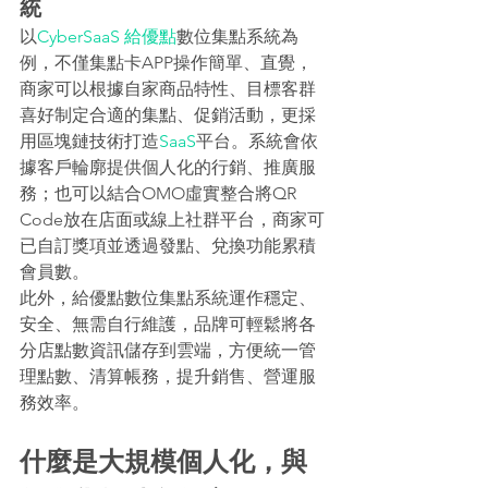
統
以
CyberSaaS 給優點
數位集點系統為
例，不僅集點卡APP操作簡單、直覺，
商家可以根據自家商品特性、目標客群
喜好制定合適的集點、促銷活動，更採
用區塊鏈技術打造
SaaS
平台。系統會依
據客戶輪廓提供個人化的行銷、推廣服
務；也可以結合OMO虛實整合將QR 
Code放在店面或線上社群平台，商家可
已自訂獎項並透過發點、兌換功能累積
會員數。
此外，給優點數位集點系統運作穩定、
安全、無需自行維護，品牌可輕鬆將各
分店點數資訊儲存到雲端，方便統一管
理點數、清算帳務，提升銷售、營運服
務效率。
什麼是大規模個人化，與