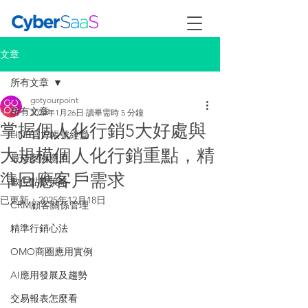
文章
所有文章
gotyourpoint
所有文章
2024年1月26日
讀畢需時 5 分鐘
掌握個人化行銷5大好處與
LINE官方帳號經營
大規模個人化行銷重點，精
最佳案例應用
準回應客戶需求
數位點數策略
已更新：
2025年12月18日
CRM顧客關係管理
精準行銷心法
OMO商圈應用實例
AI應用發展及趨勢
交易報表怎麼看