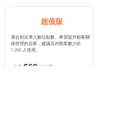
​超值版
適合初次導入數位點數、希望提升顧客關
係管理的店家，建議店內熟客數少於
1,200 人使用。
$60
NT
/
30天
進階版
適合健身、教育，執行數位簽到減少紙本
作業，使用QR Code來兌換課程。
首次訂閱加贈