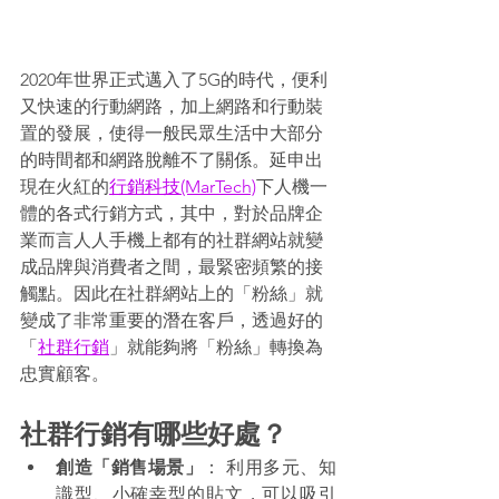
2020年世界正式邁入了5G的時代，便利
又快速的行動網路，加上網路和行動裝
置的發展，使得一般民眾生活中大部分
的時間都和網路脫離不了關係。延申出
現在火紅的
行銷科技(MarTech)
下人機一
體的各式行銷方式，其中，對於品牌企
業而言人人手機上都有的社群網站就變
成品牌與消費者之間，最緊密頻繁的接
觸點。因此在社群網站上的「粉絲」就
變成了非常重要的潛在客戶，透過好的
「
社群行銷
」就能夠將「粉絲」轉換為
忠實顧客。 
社群行銷有哪些好處？
創造「銷售場景」
： 利用多元、知
識型、小確幸型的貼文，可以吸引