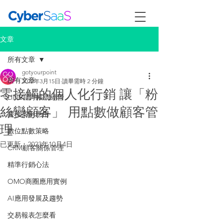
文章
所有文章
gotyourpoint
所有文章
2022年3月15日
讀畢需時 2 分鐘
零接觸的個人化行銷 讓「粉
LINE官方帳號經營
絲變顧客」 用點數做顧客管
最佳案例應用
理
數位點數策略
已更新：
2023年10月4日
CRM顧客關係管理
精準行銷心法
OMO商圈應用實例
AI應用發展及趨勢
交易報表怎麼看