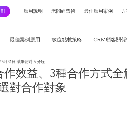
規劃
應用說明
老闆經營術
最佳應用案例
方
最佳案例應用
數位點數策略
CRM顧客關係
2年5月31日
讀畢需時 6 分鐘
I應用發展及趨勢
交易報表怎麼看
合作效益、3種合作方式全
選對合作對象