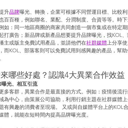
提升
品牌
曝光、轉換，企業可根據不同營運目標、比較利
也百百種，例如聯名、業配、分潤制度、合資等等。時下
例如：同一地區商圈的商家共同創造一個市集或在特定期
起打廣告；新品牌或新產品想要提升品牌曝光，找KOL
播主或版主免費試用產品，並請他們在
社群媒體
上分享使
，而KOL、部落客則可以免費試用到感興趣的產品，幫
。 
來哪些好處？認識4大異業合作效益 
加曝光、相互引流
更多客群，異業合作是最直接的方式。例如：疫情後流行
域為中心，由策展公司協助，利用行銷主題在社群媒體上
題有興趣的消費者至現場。 又或與自媒體平台上的KOL
媒體，就能在短時間內提高品牌曝光度。 