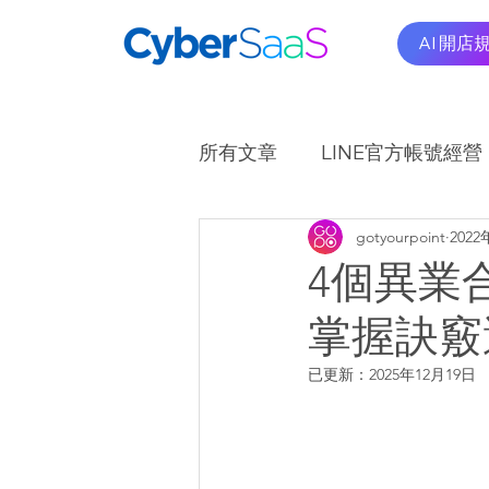
AI 開店
所有文章
LINE官方帳號經營
gotyourpoint
202
OMO商圈應用實例
A
4個異業
掌握訣竅
已更新：
2025年12月19日