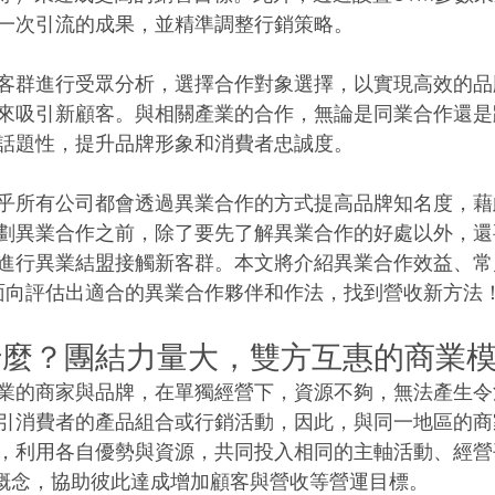
一次引流的成果，並精準調整行銷策略。
客群進行受眾分析，選擇合作對象選擇，以實現高效的品
來吸引新顧客。與相關產業的合作，無論是同業合作還是
話題性，提升品牌形象和消費者忠誠度。
乎所有公司都會透過異業合作的方式提高品牌知名度，藉
劃異業合作之前，除了要先了解異業合作的好處以外，還
進行異業結盟接觸新客群。本文將介紹異業合作效益、常
面向評估出適合的異業合作夥伴和作法，找到營收新方法！
麼？團結力量大，雙方互惠的商業模
業的商家與品牌，在單獨經營下，資源不夠，無法產生令
引消費者的產品組合或行銷活動，因此，與同一地區的商
，利用各自優勢與資源，共同投入相同的主軸活動、經營
 的概念，協助彼此達成增加顧客與營收等營運目標。