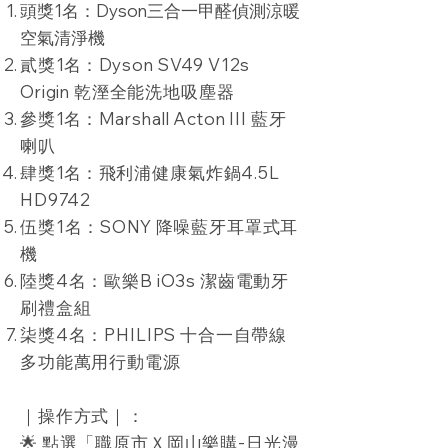
頭獎1名：Dyson三合一甲醛偵測涼暖
空氣清淨機
​貳獎
1名
：Dyson SV49 V12s
Origin 乾溼全能洗地吸塵器
參獎
1名
：Marshall Acton III 藍牙
喇叭
肆獎
1名
：飛利浦健康氣炸鍋4.5L
HD9742
伍獎1名：SONY 降噪藍牙耳罩式耳
機
陸獎4名：歐樂B iO3s 潔齒電動牙
刷禮盒組
柒獎4名：PHILIPS 十合一自帶線
多功能萬用行動電源
｜操作方式｜：
🌟 點選「職原市Ｘ岡山樂購-日光漫