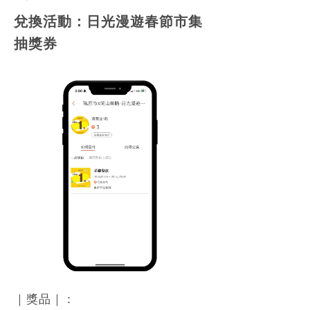
兌換活動：日光漫遊春節市集
抽獎券
｜獎品｜：