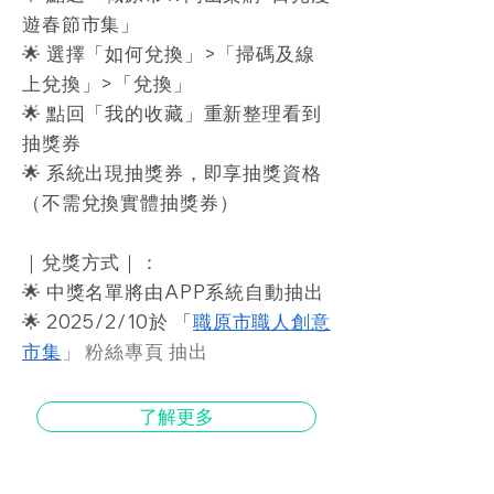
遊春節市集」
🌟 選擇「如何兌換」>「掃碼及線
上兌換」>「兌換」
🌟 點回「我的收藏」重新整理看到
抽獎券
🌟 系統出現抽獎券，即享抽獎資格
（不需兌換實體抽獎券）
｜兌獎方式｜：
🌟 中獎名單將由APP系統自動抽出
🌟 2025/2/10於 「
職原市職人創意
市集
」 粉絲專頁 抽出
了解更多