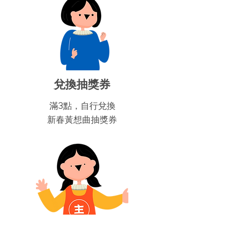
​兌換抽獎券
滿3點，自行兌換
新春黃想曲抽獎券