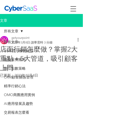
文章
所有文章
gotyourpoint
所有文章
2021年3月8日
讀畢需時 3 分鐘
店面行銷怎麼做？掌握2大
LINE官方帳號經營
重點＋5大管道，吸引顧客
最佳案例應用
上門
數位點數策略
已更新：
2023年10月4日
CRM顧客關係管理
精準行銷心法
OMO商圈應用實例
AI應用發展及趨勢
交易報表怎麼看