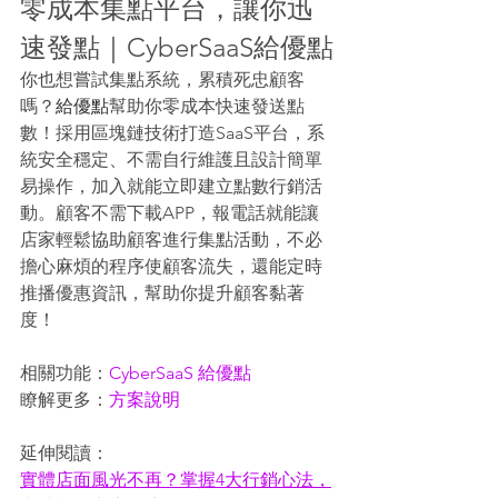
零成本集點平台，讓你迅
速發點｜CyberSaaS給優點
你也想嘗試集點系統，累積死忠顧客
嗎？
給優點
幫助你零成本快速發送點
數！採用區塊鏈技術打造SaaS平台，系
統安全穩定、不需自行維護且設計簡單
易操作，加入就能立即建立點數行銷活
動。顧客不需下載APP，報電話就能讓
店家輕鬆協助顧客進行集點活動，不必
擔心麻煩的程序使顧客流失，還能定時
推播優惠資訊，幫助你提升顧客黏著
度！
相關功能：
CyberSaaS 給優點
瞭解更多：
方案說明
延伸閱讀：
實體店面風光不再？掌握4大行銷心法，