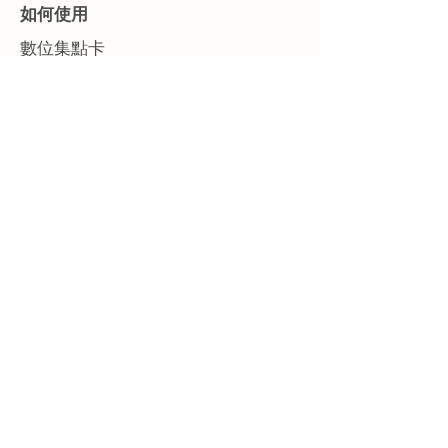
如何使用
數位集點卡
LINE官方帳號整合
商店收銀開通說明
數位課程卡
會員學員管理
行銷與溝通
資料查詢與下載
資源
下載「給優點 商店管理APP」
​下載「給優點 商店收銀APP」
AI 開店規劃
問題與聯絡