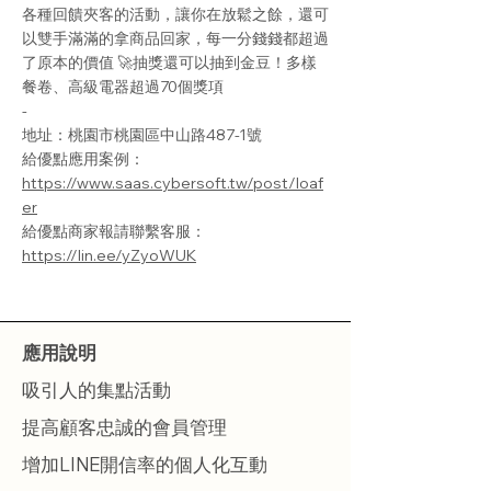
各種回饋夾客的活動，讓你在放鬆之餘，還可
以雙手滿滿的拿商品回家，每一分錢錢都超過
了原本的價值 🚀抽獎還可以抽到金豆！多樣
餐卷、高級電器超過70個獎項
-
地址：桃園市桃園區中山路487-1號
給優點應用案例：
https://www.saas.cybersoft.tw/post/loaf
er
給優點商家報請聯繫客服：
https://lin.ee/yZyoWUK
​應用說明
吸引人的集點活動
提高顧客忠誠的會員管理
增加LINE開信率的個人化互動