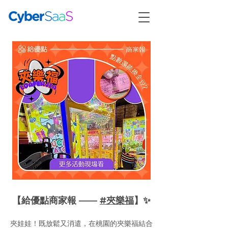
【給優點商家報 ——
#夾樂福
】✨
夾娃娃！既放鬆又消遣，在桃園的夾樂福結合