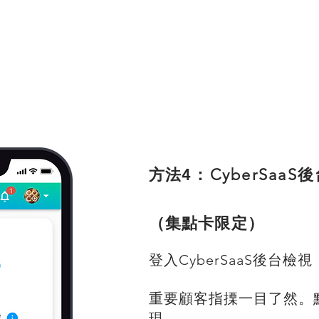
方法
4
：CyberSaa
（集點卡限定）
登入CyberSaaS後台
檢視
重要顧客指搮一目了然。
現。