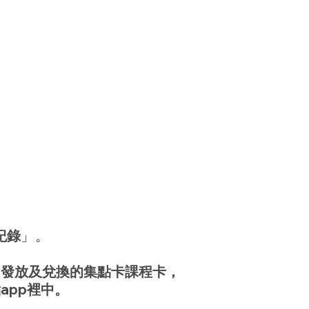
紀錄
」。
內發放及兌換的集點卡課程卡，
app裡中。