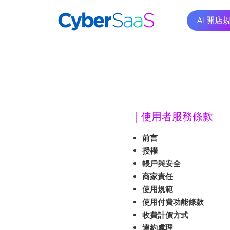
AI 開店
｜使用者服務條款
​前言
​授權
帳戶與安全
商家責任
使用規範
使用付費功能條款
收費計價方式
違約處理